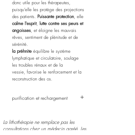
donc utile pour les thérapeutes,
puisqu’elle les protège des projections
des patients.
Puissante protection
, elle
calme l’esprit
,
lutte contre ses peurs et
angoisses
, et éloigne les mauvais
rêves, sentiment de plénitude et de
sérénité.
la préhnite
équilibre le système
lymphatique et circulatoire, soulage
les troubles rénaux et de la
vessie, favorise le renforcement et la
reconstruction des os.
purification et rechargement
passer sous l'eau et la recharger sur une
fleur de vie, dans une coquille saint
La lithothérapie ne remplace pas les
jacques, avec la lune ou avec le soleil.
consultations chez un médecin agréé. Les