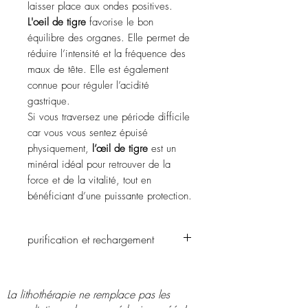
laisser place aux ondes positives.
L'oeil de tigre
favorise le bon
équilibre des organes. Elle permet de
réduire l’intensité et la fréquence des
maux de tête. Elle est également
connue pour réguler l’acidité
gastrique.
Si vous traversez une période difficile
car vous vous sentez épuisé
physiquement,
l’œil de tigre
est un
minéral idéal pour retrouver de la
force et de la vitalité, tout en
bénéficiant d’une puissante protection.
purification et rechargement
passer sous l'eau et la recharger sur une
fleur de vie, dans une coquille saint
La lithothérapie ne remplace pas les
jacques ou avec le soleil ou la lune.