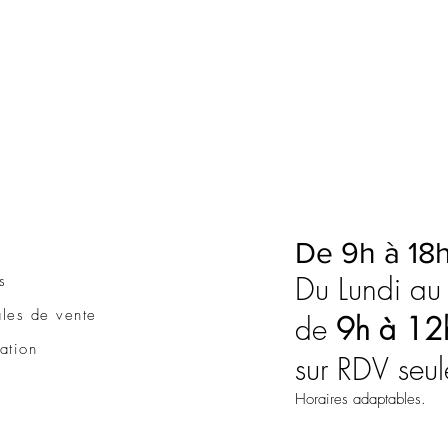
De 9h à 18
Du Lundi au
s
les de vente
de
9h à 12
sation
sur RDV seu
Horaires adaptables.