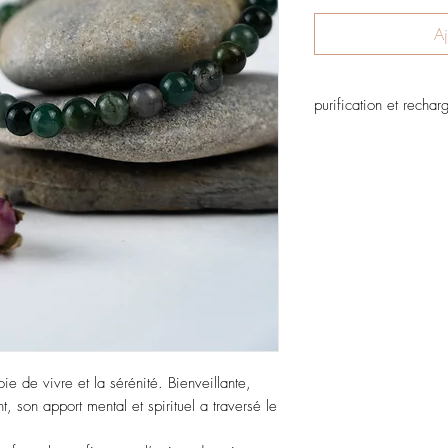
Aj
purification et recha
passer sous l'eau et la
une coquille saint jacq
ie de vivre et la sérénité. Bienveillante,
, son apport mental et spirituel a traversé le