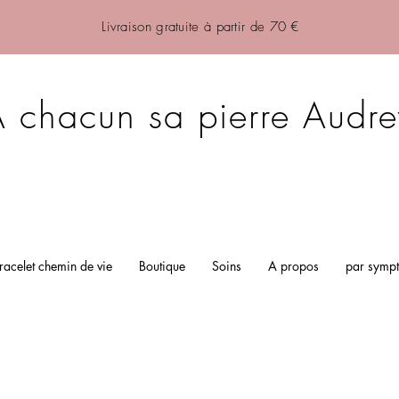
Livraison gratuite à partir de 70 €
 chacun sa pierre Audre
racelet chemin de vie
Boutique
Soins
A propos
par symp