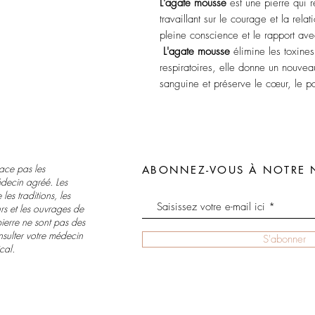
L'agate mousse
est une pierre qui r
travaillant sur le courage et la rela
pleine conscience et le rapport avec
L'agate mousse
élimine les toxines 
respiratoires, elle donne un nouveau
sanguine et préserve le cœur, le pa
lace pas les
ABONNEZ-VOUS À NOTRE 
decin agréé. Les
les traditions, les
urs et les ouvrages de
pierre ne sont pas des
sulter votre médecin
S'abonner
cal.