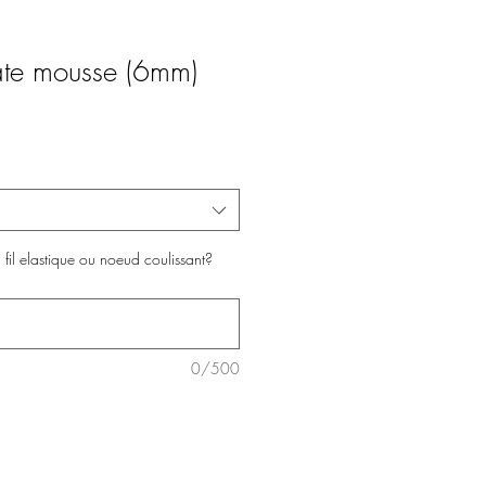
ate mousse (6mm)
fil elastique ou noeud coulissant?
0/500